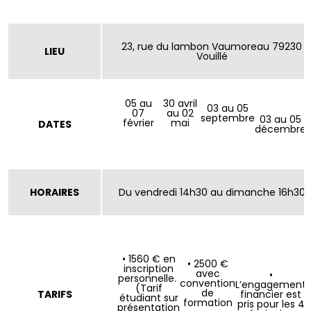
23, rue du lambon Vaumoreau 79230
LIEU
Vouillé
05 au
30 avril
03 au 05
07
au 02
septembre
03 au 05
février
mai
DATES
décembre
HORAIRES
Du vendredi 14h30 au dimanche 16h30
• 1560 € en
• 2500 €
inscription
avec
•
personnelle.
convention
L’engagement
(Tarif
de
TARIFS
financier est
étudiant sur
formation
pris pour les 4
présentation